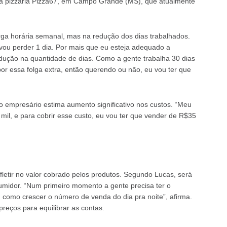
da pizzaria Pizza67, em Campo Grande (MS), que atualmente
carga horária semanal, mas na redução dos dias trabalhados.
vou perder 1 dia. Por mais que eu esteja adequado a
dução na quantidade de dias. Como a gente trabalha 30 dias
or essa folga extra, então querendo ou não, eu vou ter que
 empresário estima aumento significativo nos custos. “Meu
mil, e para cobrir esse custo, eu vou ter que vender de R$35
etir no valor cobrado pelos produtos. Segundo Lucas, será
sumidor. “Num primeiro momento a gente precisa ter o
como crescer o número de venda do dia pra noite”, afirma.
reços para equilibrar as contas.