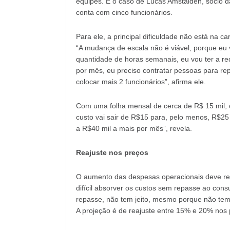
equipes. É o caso de Lucas Amstalden, sócio 
conta com cinco funcionários.
Para ele, a principal dificuldade não está na 
“A mudança de escala não é viável, porque eu 
quantidade de horas semanais, eu vou ter a re
por mês, eu preciso contratar pessoas para rep
colocar mais 2 funcionários”, afirma ele.
Com uma folha mensal de cerca de R$ 15 mil, o
custo vai sair de R$15 para, pelo menos, R$25 
a R$40 mil a mais por mês”, revela.
Reajuste nos preços
O aumento das despesas operacionais deve refl
difícil absorver os custos sem repasse ao con
repasse, não tem jeito, mesmo porque não tem 
A projeção é de reajuste entre 15% e 20% nos p