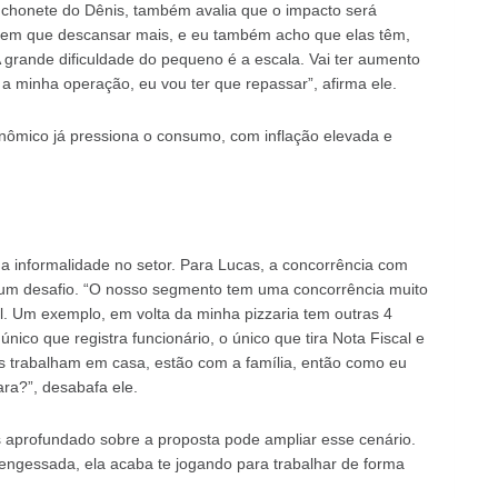
nchonete do Dênis, também avalia que o impacto será
 tem que descansar mais, e eu também acho que elas têm,
grande dificuldade do pequeno é a escala. Vai ter aumento
 a minha operação, eu vou ter que repassar”, afirma ele.
nômico já pressiona o consumo, com inflação elevada e
a informalidade no setor. Para Lucas, a concorrência com
 um desafio. “O nosso segmento tem uma concorrência muito
. Um exemplo, em volta da minha pizzaria tem outras 4
nico que registra funcionário, o único que tira Nota Fiscal e
as trabalham em casa, estão com a família, então como eu
ra?”, desabafa ele.
is aprofundado sobre a proposta pode ampliar esse cenário.
engessada, ela acaba te jogando para trabalhar de forma