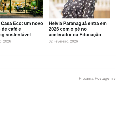
a Casa Eco: um novo
Helvia Paranaguá entra em
 de café e
2026 com o pé no
ng sustentável
acelerador na Educação
o, 2026
02 Fevereiro, 2026
Próxima Postagem