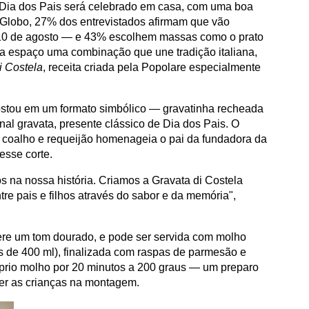
o Dia dos Pais será celebrado em casa, com uma boa
 Globo, 27% dos entrevistados afirmam que vão
 10 de agosto — e 43% escolhem massas como o prato
ha espaço uma combinação que une tradição italiana,
i Costela
, receita criada pela Popolare especialmente
stou em um formato simbólico — gravatinha recheada
nal gravata, presente clássico de Dia dos Pais. O
o coalho e requeijão homenageia o pai da fundadora da
esse corte.
 na nossa história. Criamos a Gravata di Costela
re pais e filhos através do sabor e da memória",
fere um tom dourado, e pode ser servida com molho
 de 400 ml), finalizada com raspas de parmesão e
róprio molho por 20 minutos a 200 graus — um preparo
ver as crianças na montagem.