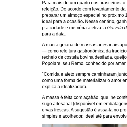
Para mais de um quarto dos brasileiros, 
refeição. De acordo com levantamento da
preparar um almoço especial no próximo
ideal para a ocasião. Nesse cenário, gan
praticidade e memória afetiva: a
Gravata d
para a data.
A marca goiana de massas artesanais apo
— como releitura gastronômica da tradicio
recheio de costela bovina desfiada, queij
Popolare, seu Remo, conhecido por amar 
"Comida e afeto sempre caminharam juntos
como uma forma de materializar o amor ent
explica a idealizadora.
A massa é feita com açafrão, que lhe con
sugo artesanal (disponível em embalagens
ervas frescas. A sugestão é assá-la no p
simples e acolhedor, ideal até para envol